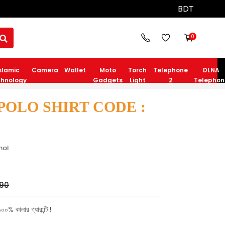
BDT
0
slamic
Camera
Wallet
Moto
Torch
Telephone
DLNA
hnology
Gadgets
Light
2
Telephon
POLO SHIRT CODE :
hol
90
০০% কালার গ্যারান্টি!!