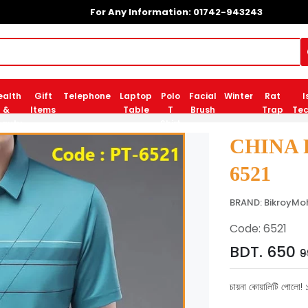
For Any Information: 01742-943243
ealth
Gift
Telephone
Laptop
Polo
Facial
Winter
Rat
I
&
Items
Table
T
Brush
Trap
Tec
eauty
Shirt
CHINA 
6521
BRAND: BikroyMo
Code: 6521
BDT. 650
9
চায়না কোয়ালিটি পোলো! ১