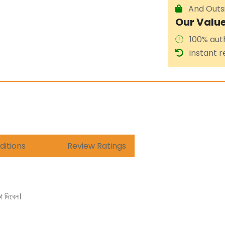
And Outsi
Our Value
100% auth
instant r
itions
Review Ratings
কা দিবেন।