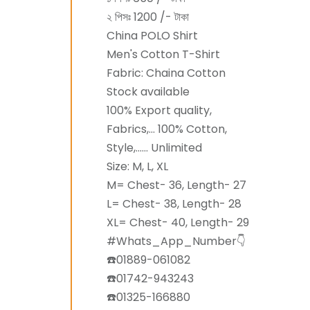
২ পিসঃ 1200 /- টাকা
China POLO Shirt
Men's Cotton T-Shirt
Fabric: Chaina Cotton
Stock available
100% Export quality,
Fabrics,... 100% Cotton,
Style,...... Unlimited
Size: M, L, XL
M= Chest- 36, Length- 27
L= Chest- 38, Length- 28
XL= Chest- 40, Length- 29
#Whats_App_Number👇
☎️01889-061082
☎️01742-943243
☎️01325-166880