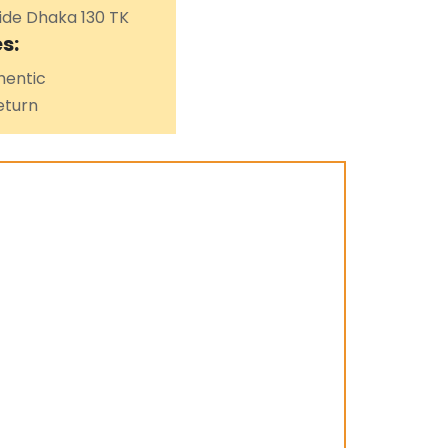
de Dhaka 130 TK
s:
entic
eturn